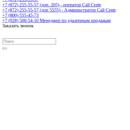
+7 (872) 255-55-57
(доп. 205) - оператор Call Centr
+7 (872) 255-55-57
(доп 5555) - Администратор Call Centr
+7 (800) 555-45-73
+7 (928) 500-54-10
Менеджер по удаленным продажам
Заказать звонок