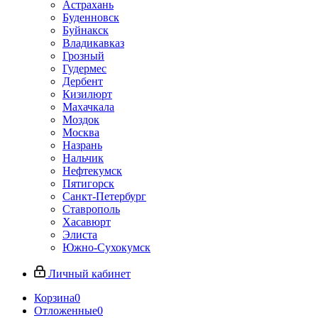
Астрахань
Буденновск
Буйнакск
Владикавказ
Грозный
Гудермес
Дербент
Кизилюрт
Махачкала
Моздок
Москва
Назрань
Нальчик
Нефтекумск
Пятигорск
Санкт-Петербург
Ставрополь
Хасавюрт
Элиста
Южно-Сухокумск
Личный кабинет
Корзина
0
Отложенные
0