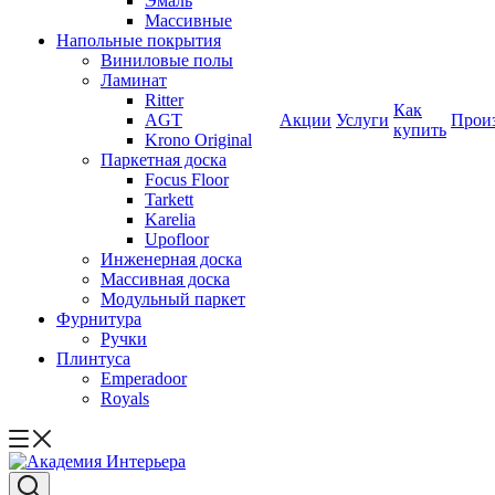
Эмаль
Массивные
Напольные покрытия
Виниловые полы
Ламинат
Ritter
Как
AGT
Акции
Услуги
Прои
купить
Krono Original
Паркетная доска
Focus Floor
Tarkett
Karelia
Upofloor
Инженерная доска
Массивная доска
Модульный паркет
Фурнитура
Ручки
Плинтуса
Emperadoor
Royals