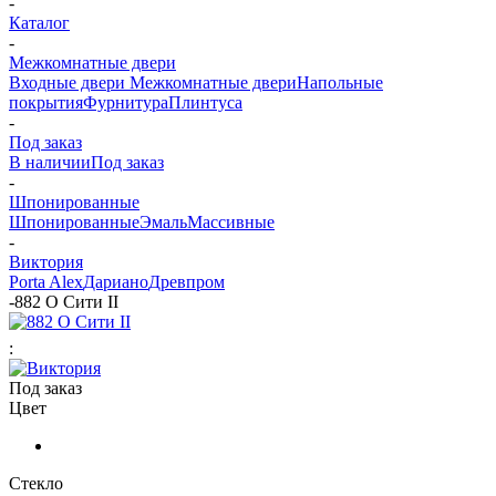
-
Каталог
-
Межкомнатные двери
Входные двери
Межкомнатные двери
Напольные
покрытия
Фурнитура
Плинтуса
-
Под заказ
В наличии
Под заказ
-
Шпонированные
Шпонированные
Эмаль
Массивные
-
Виктория
Porta Alex
Дариано
Древпром
-
882 О Cити II
:
Под заказ
Цвет
Стекло