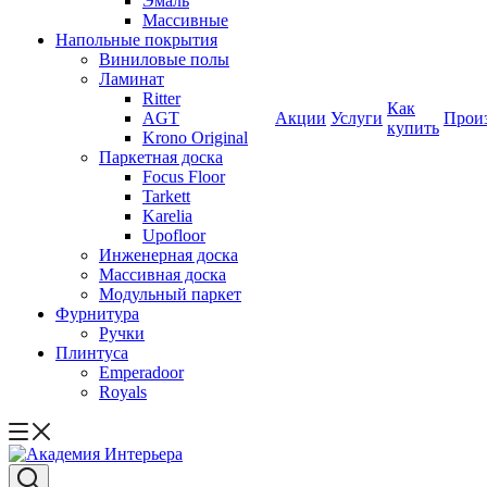
Эмаль
Массивные
Напольные покрытия
Виниловые полы
Ламинат
Ritter
Как
AGT
Акции
Услуги
Прои
купить
Krono Original
Паркетная доска
Focus Floor
Tarkett
Karelia
Upofloor
Инженерная доска
Массивная доска
Модульный паркет
Фурнитура
Ручки
Плинтуса
Emperadoor
Royals