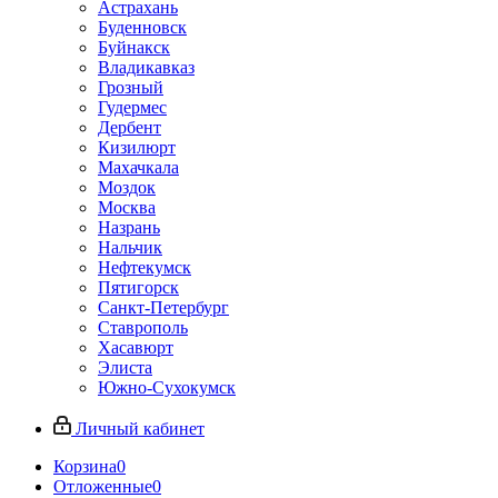
Астрахань
Буденновск
Буйнакск
Владикавказ
Грозный
Гудермес
Дербент
Кизилюрт
Махачкала
Моздок
Москва
Назрань
Нальчик
Нефтекумск
Пятигорск
Санкт-Петербург
Ставрополь
Хасавюрт
Элиста
Южно-Сухокумск
Личный кабинет
Корзина
0
Отложенные
0