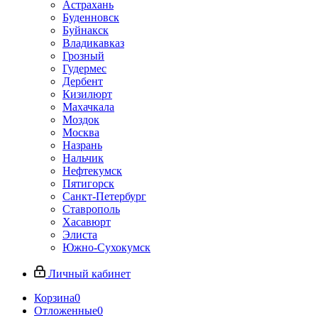
Астрахань
Буденновск
Буйнакск
Владикавказ
Грозный
Гудермес
Дербент
Кизилюрт
Махачкала
Моздок
Москва
Назрань
Нальчик
Нефтекумск
Пятигорск
Санкт-Петербург
Ставрополь
Хасавюрт
Элиста
Южно-Сухокумск
Личный кабинет
Корзина
0
Отложенные
0