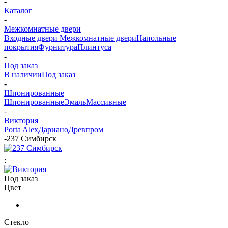
-
Каталог
-
Межкомнатные двери
Входные двери
Межкомнатные двери
Напольные
покрытия
Фурнитура
Плинтуса
-
Под заказ
В наличии
Под заказ
-
Шпонированные
Шпонированные
Эмаль
Массивные
-
Виктория
Porta Alex
Дариано
Древпром
-
237 Симбирск
:
Под заказ
Цвет
Стекло