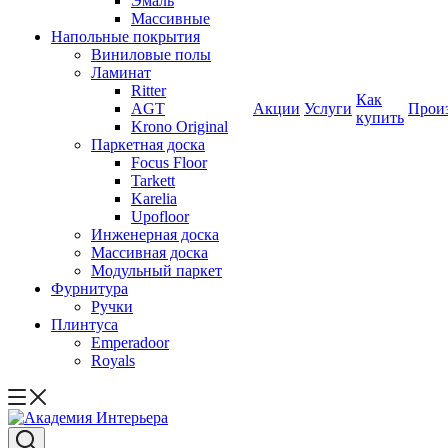
Эмаль
Массивные
Напольные покрытия
Виниловые полы
Ламинат
Ritter
Как
AGT
Акции
Услуги
Прои
купить
Krono Original
Паркетная доска
Focus Floor
Tarkett
Karelia
Upofloor
Инженерная доска
Массивная доска
Модульный паркет
Фурнитура
Ручки
Плинтуса
Emperadoor
Royals